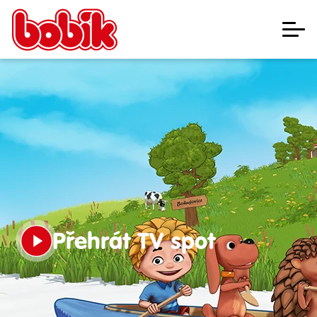
Zábava
Roadshow
Fotogalerie
Registrace pohlednic
O nás
Kontakty
E-shop
NAŠE PRODUKTY
Přehrát TV spot