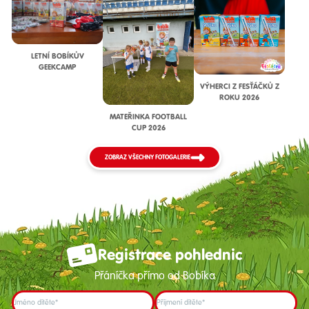
LETNÍ BOBÍKŮV
GEEKCAMP
VÝHERCI Z FESŤÁČKŮ Z
ROKU 2026
MATEŘINKA FOOTBALL
CUP 2026
ZOBRAZ VŠECHNY FOTOGALERIE
Registrace pohlednic
Přáníčka přímo od Bobíka
Jméno dítěte*
Příjmení dítěte*