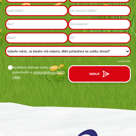
Email rodiče*
Rok narození dítěte*
Ulice*
Číslo popisné*
Město*
PSČ*
* povinné pole
Souhlasím jménem svého dítěte s
poskytnutím a
zpracováním osobních
ODESLAT
údajů