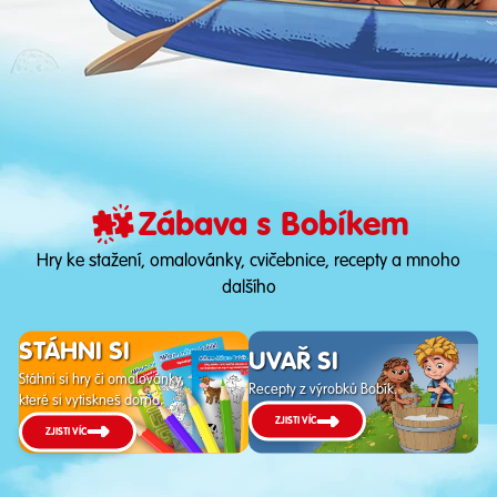
Zábava s Bobíkem
Hry ke stažení, omalovánky, cvičebnice, recepty a mnoho
dalšího
STÁHNI SI
UVAŘ SI
Stáhni si hry či omalovánky,
Recepty z výrobků Bobík.
které si vytiskneš doma.
ZJISTI VÍC
ZJISTI VÍC